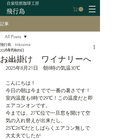
自家焙煎珈琲工房
飛行島
記事
All Posts
飛行島 Hikozima
All Posts
2025年8月21日
お出掛け ワイナリーへ
お知らせ
2025年8月21日　朝8時の気温30℃
こんにちは！
今日の朝は今までで一番の暑さです！
室内温度も8時で29℃！この温度だと即
エアコンオンです。
今までは、27℃位で一旦窓を開けて空
気の入れ替えが出来たし、
25℃26℃だとしばらくエアコン無しで
大丈夫でしたが