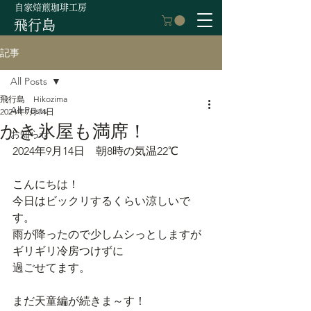
自家焙煎珈琲工房
飛行島
記事
All Posts
飛行島 Hikozima
All Posts
2024年9月14日
かき氷屋も満席！
お知らせ
2024年9月14日　朝8時の気温22℃
こんにちは！
今日はビックリするくらい涼しいで
す。
雨が降ったので少しムシっとしますが
ギリギリ冷房つけずに
過ごせてます。
まだ天童編が続きま～す！