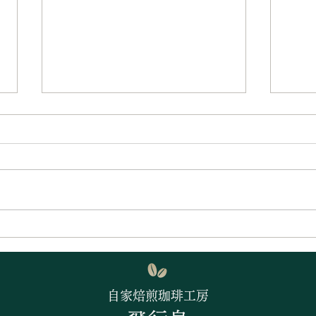
まだ
8月！ 今月の営業日は
自家焙煎珈琲工房