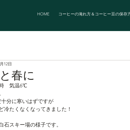
HOME
コーヒーの淹れ方＆コーヒー豆の保存
3月12日
と春に
8時　気温6℃
。
だ十分に寒いはずですが
ど冷たくなくなってきました！
白石スキー場の様子です。