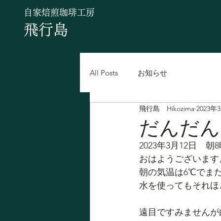
自家焙煎珈琲工房
飛行島
All Posts
お知らせ
飛行島 Hikozima
2023年
だんだん
2023年3月12日　朝
おはようございます
朝の気温は6℃でま
水を使ってもそれほ
遠目ですみませんが