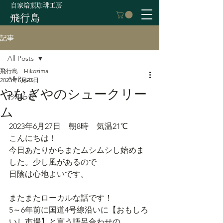
自家焙煎珈琲工房
飛行島
記事
All Posts
飛行島 Hikozima
All Posts
2023年6月27日
やなぎやのシュークリー
お知らせ
ム
2023年6月27日　朝8時　気温21℃
こんにちは！
今日あたりからまたムシムシし始めま
した。少し風があるので
日陰は心地よいです。
またまたローカルな話です！
5～6年前に国道4号線沿いに【おもしろ
いし市場】と言う語呂合わせの