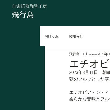
自家焙煎珈琲工房
飛行島
All Posts
お知らせ
飛行島 Hikozima
2023年
エチオピ
2023年3月11日　朝
朝のブルッとした寒
エチオピア・シティ
柔らかな苦味とフル