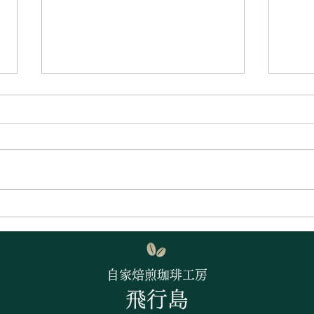
まだ梅雨です・・・
梅雨
自家焙煎珈琲工房
飛行島