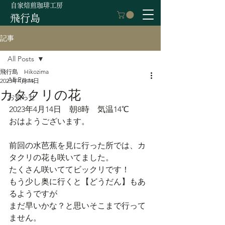
自家焙煎珈琲工房
飛行島
記事
All Posts
飛行島 Hikozima
All Posts
2023年4月14日
カタクリの花
お知らせ
2023年4月14日　朝8時　気温14℃
おはようございます。
前回の水芭蕉を見に行った所では、カ
タクリの花も咲いてました。
たくさん咲いててビックリです！
もう少し奥に行くと【どうだん】もあ
るようですが
まだ早いかな？と思いそこまで行って
ません。