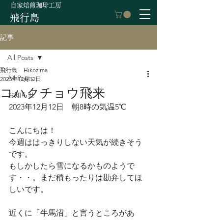
自家焙煎珈琲工房
飛行島
記事
All Posts
飛行島 Hikozima
All Posts
2023年12月12日
コハクチョウ飛来
お知らせ
2023年12月12日　朝8時の気温5℃
こんにちは！
今週ははっきりしない天気が続きそう
です。
もしかしたら雪になるかものようで
す・・。まだ積もったりは勘弁してほ
しいです。
近くに「牛馬沼」と言うところがあ