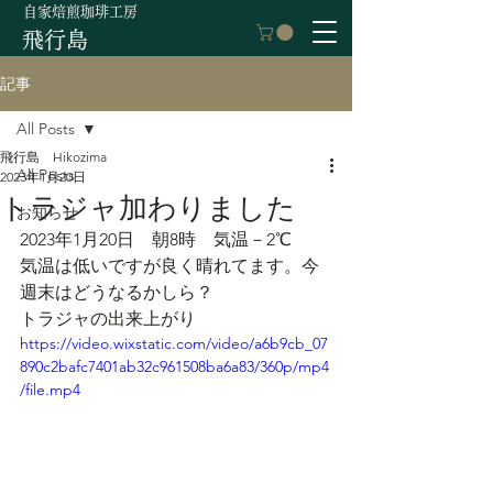
自家焙煎珈琲工房
飛行島
記事
All Posts
飛行島 Hikozima
All Posts
2023年1月20日
トラジャ加わりました
お知らせ
2023年1月20日　朝8時　気温－2℃
気温は低いですが良く晴れてます。今
週末はどうなるかしら？
トラジャの出来上がり
https://video.wixstatic.com/video/a6b9cb_07
890c2bafc7401ab32c961508ba6a83/360p/mp4
/file.mp4