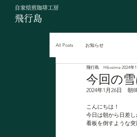
自家焙煎珈琲工房
飛行島
All Posts
お知らせ
飛行島 Hikozima
2024年
今回の雪
2024年1月26日　朝
こんにちは！
今日は朝から日差し
看板を倒すような突