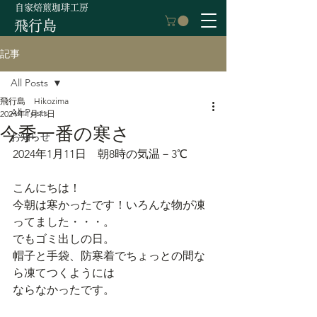
自家焙煎珈琲工房
飛行島
記事
All Posts
飛行島 Hikozima
All Posts
2024年1月11日
今季一番の寒さ
お知らせ
2024年1月11日　朝8時の気温－3℃
こんにちは！
今朝は寒かったです！いろんな物が凍
ってました・・・。
でもゴミ出しの日。
帽子と手袋、防寒着でちょっとの間な
ら凍てつくようには
ならなかったです。