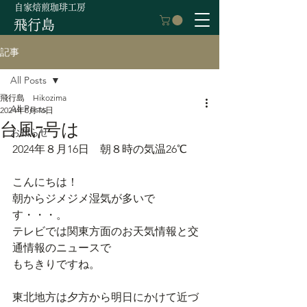
自家焙煎珈琲工房
飛行島
記事
All Posts
飛行島 Hikozima
All Posts
2024年8月16日
台風7号は
お知らせ
2024年８月16日　朝８時の気温26℃
こんにちは！
朝からジメジメ湿気が多いで
す・・・。
テレビでは関東方面のお天気情報と交
通情報のニュースで
もちきりですね。
東北地方は夕方から明日にかけて近づ