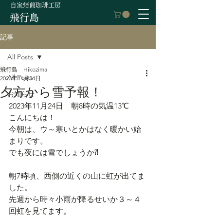
自家焙煎珈琲工房
飛行島
記事
All Posts
飛行島 Hikozima
All Posts
2023年11月24日
夕方から雪予報！
お知らせ
2023年11月24日　朝8時の気温13℃
こんにちは！
今朝は、ウ～寒いとかはなく暖かい始
まりです。
でも夜には雪でしょうか⁈
朝7時頃、西側の近くの山に虹が出てま
した。
先週から時々小雨が降るせいか３～４
回虹を見てます。