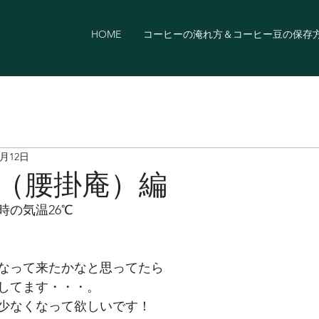
HOME
コーヒーの淹れ方＆コーヒー豆の保存
9月12日
（腰掛庵）編
8時の気温26℃
なって来たかなと思ってたら
してます・・・。
少なくなって欲しいです！