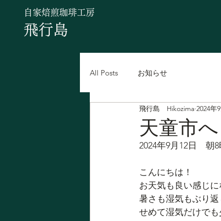
自家焙煎珈琲工房
飛行島
All Posts
お知らせ
飛行島 Hikozima
2024年
天童市へ
2024年9月12日　朝
こんにちは！
お天気も良い感じに
暑さも湿気もぶり返
せめて湿気だけでも