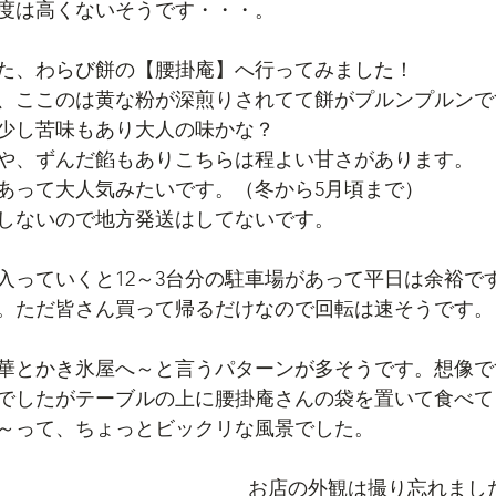
度は高くないそうです・・・。
た、わらび餅の【腰掛庵】へ行ってみました！
、ここのは黄な粉が深煎りされてて餅がプルンプルンで
少し苦味もあり大人の味かな？
や、ずんだ餡もありこちらは程よい甘さがあります。
あって大人気みたいです。（冬から5月頃まで）
しないので地方発送はしてないです。
入っていくと12～3台分の駐車場があって平日は余裕で
。ただ皆さん買って帰るだけなので回転は速そうです。
華とかき氷屋へ～と言うパターンが多そうです。想像で
でしたがテーブルの上に腰掛庵さんの袋を置いて食べて
～って、ちょっとビックリな風景でした。
お店の外観は撮り忘れまし