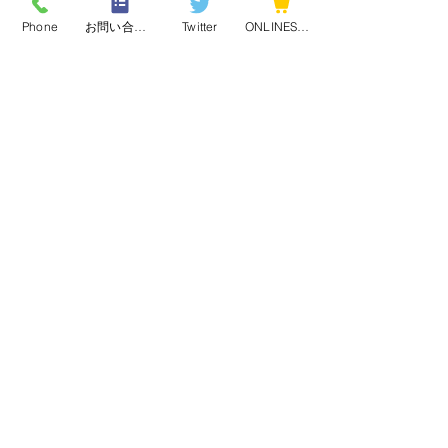
Phone
お問い合わせフォーム
Twitter
ONLINESHOP
コメント
まだ梅雨です・・・
梅雨明けでしょ
コメントを追加…
自家焙煎珈琲工房
飛行島