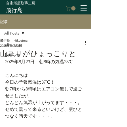
自家焙煎珈琲工房
飛行島
記事
All Posts
飛行島 Hikozima
All Posts
2025年8月23日
山ユリがひょっこりと
お知らせ
2025年8月23日　朝8時の気温28℃
こんにちは！
今日の予報気温は37℃！
朝7時から8時頃はエアコン無しで過ご
せましたが、
どんどん気温が上がってます・・・。
せめて曇って来るといいけど、雲ひと
つなく晴天です・・・。