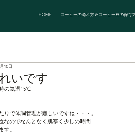
HOME
コーヒーの淹れ方＆コーヒー豆の保存
5月10日
れいです
8時の気温15℃
たりで体調管理が難しいですね・・・。
℃位なのでなんとなく肌寒く少しの時間
ます。