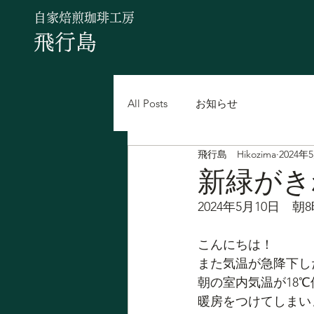
自家焙煎珈琲工房
飛行島
All Posts
お知らせ
飛行島 Hikozima
2024年
新緑がき
2024年5月10日　朝
こんにちは！
また気温が急降下し
朝の室内気温が18
暖房をつけてしまい