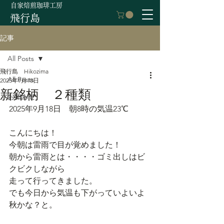
自家焙煎珈琲工房
飛行島
記事
All Posts
飛行島 Hikozima
All Posts
2025年9月18日
新銘柄 ２種類
お知らせ
2025年9月18日　朝8時の気温23℃
こんにちは！
今朝は雷雨で目が覚めました！
朝から雷雨とは・・・・ゴミ出しはビ
クビクしながら
走って行ってきました。
でも今日から気温も下がっていよいよ
秋かな？と。