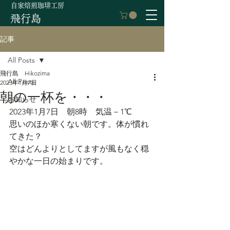
自家焙煎珈琲工房
飛行島
記事
All Posts
飛行島 Hikozima
All Posts
2023年1月7日
朝の一杯を・・・
お知らせ
2023年1月7日　朝8時　気温－1℃
思いのほか寒くない朝です。体が慣れ
てきた？
空はどんよりとしてますが風もなく穏
やかな一日の始まりです。