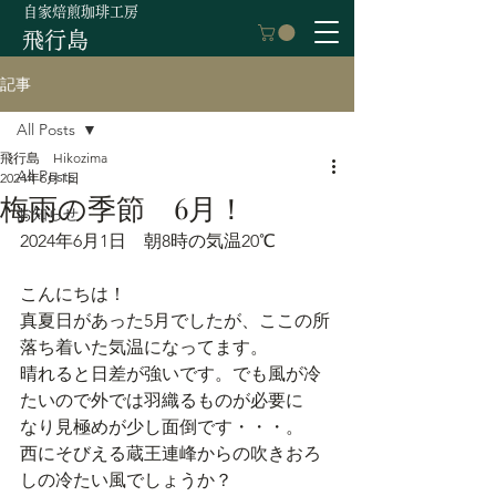
自家焙煎珈琲工房
飛行島
記事
All Posts
飛行島 Hikozima
All Posts
2024年6月1日
梅雨の季節 6月！
お知らせ
2024年6月1日　朝8時の気温20℃
こんにちは！
真夏日があった5月でしたが、ここの所
落ち着いた気温になってます。
晴れると日差が強いです。でも風が冷
たいので外では羽織るものが必要に
なり見極めが少し面倒です・・・。
西にそびえる蔵王連峰からの吹きおろ
しの冷たい風でしょうか？