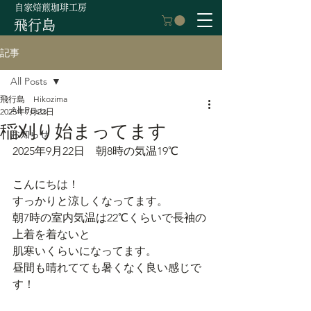
自家焙煎珈琲工房
飛行島
記事
All Posts
飛行島 Hikozima
All Posts
2025年9月22日
稲刈り始まってます
お知らせ
2025年9月22日　朝8時の気温19℃
こんにちは！
すっかりと涼しくなってます。
朝7時の室内気温は22℃くらいで長袖の
上着を着ないと
肌寒いくらいになってます。
昼間も晴れてても暑くなく良い感じで
す！