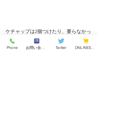
ケチャップは2個つけたり、要らなかっ
たり聞いてくれます。
私は1個だけつけていただきました。
Phone
お問い合わせフォーム
Twitter
ONLINESHOP
しかも上下どちらにつけるのか聞いて
くれました～
上下は考えてなかったので少し慌てま
したね～⁈
最新記事