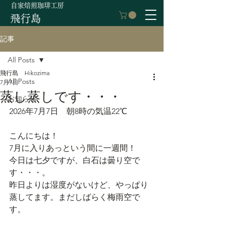
自家焙煎珈琲工房
飛行島
記事
All Posts
飛行島 Hikozima
All Posts
7月7日
蒸し蒸しです・・・
お知らせ
2026年7月7日　朝8時の気温22℃
こんにちは！
7月に入りあっという間に一週間！
今日は七夕ですが、白石は曇り空で
す・・・。
昨日よりは湿度がないけど、やっぱり
蒸してます。まだしばらく梅雨空で
す。