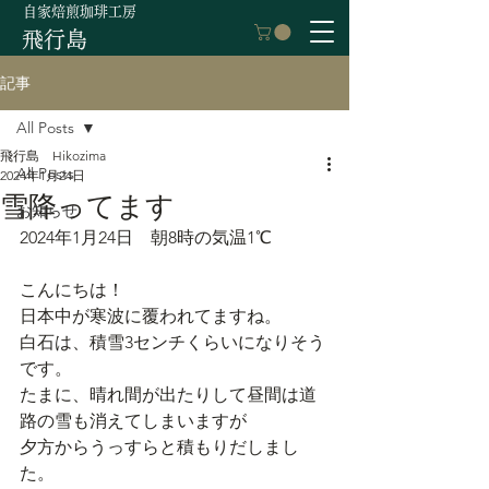
自家焙煎珈琲工房
飛行島
記事
All Posts
飛行島 Hikozima
All Posts
2024年1月24日
雪降ってます
お知らせ
2024年1月24日　朝8時の気温1℃
こんにちは！
日本中が寒波に覆われてますね。
白石は、積雪3センチくらいになりそう
です。
たまに、晴れ間が出たりして昼間は道
路の雪も消えてしまいますが
夕方からうっすらと積もりだしまし
た。