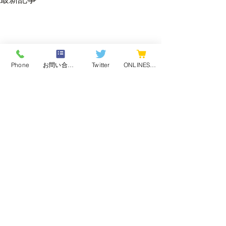
Phone
お問い合わせフォーム
Twitter
ONLINESHOP
コメント
まだ梅雨です・
8月！ 今月の営業日は
コメントを追加…