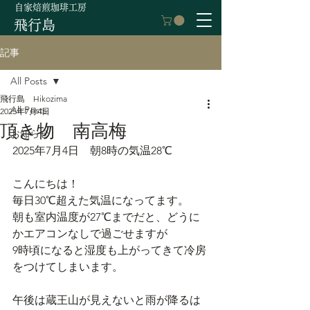
自家焙煎珈琲工房
飛行島
記事
All Posts
飛行島 Hikozima
All Posts
2025年7月4日
頂き物 南高梅
お知らせ
2025年7月4日　朝8時の気温28℃
こんにちは！
毎日30℃超えた気温になってます。
朝も室内温度が27℃までだと、どうに
かエアコンなしで過ごせますが
9時頃になると湿度も上がってきて冷房
をつけてしまいます。
午後は蔵王山が見えないと雨が降るは