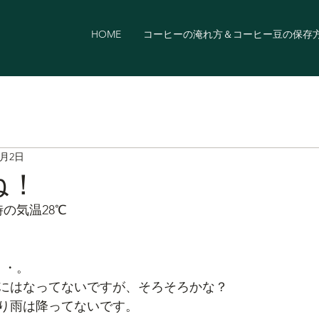
HOME
コーヒーの淹れ方＆コーヒー豆の保存
7月2日
ね！
時の気温28℃
・・。
にはなってないですが、そろそろかな？
り雨は降ってないです。