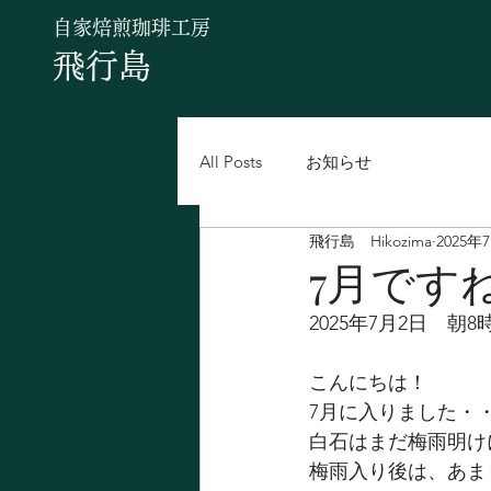
自家焙煎珈琲工房
飛行島
All Posts
お知らせ
飛行島 Hikozima
2025年
7月です
2025年7月2日　朝8
こんにちは！
7月に入りました・
白石はまだ梅雨明け
梅雨入り後は、あま