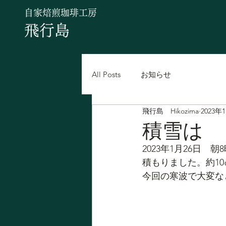
自家焙煎珈琲工房
飛行島
All Posts
お知らせ
飛行島 Hikozima
2023年
積雪は
2023年1月26日　
積もりました。約1
今回の寒波で大変な