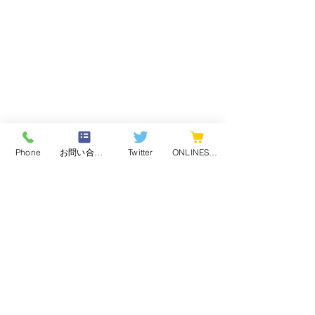
Phone
お問い合わせフォーム
Twitter
ONLINESHOP
コメント
まだ梅雨です・・・
梅雨明けでしょ
コメントを追加…