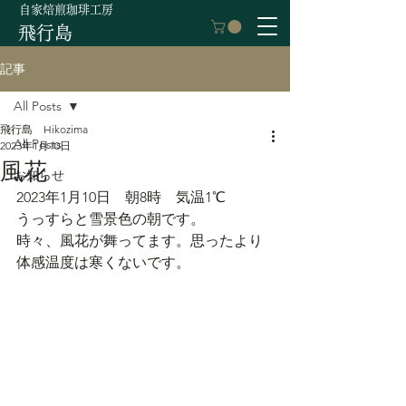
自家焙煎珈琲工房
飛行島
記事
All Posts
飛行島 Hikozima
All Posts
2023年1月10日
風花
お知らせ
2023年1月10日　朝8時　気温1℃
うっすらと雪景色の朝です。
時々、風花が舞ってます。思ったより
体感温度は寒くないです。