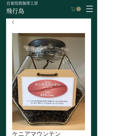
自家焙煎珈琲工房
飛行島
ケニアマウンテン