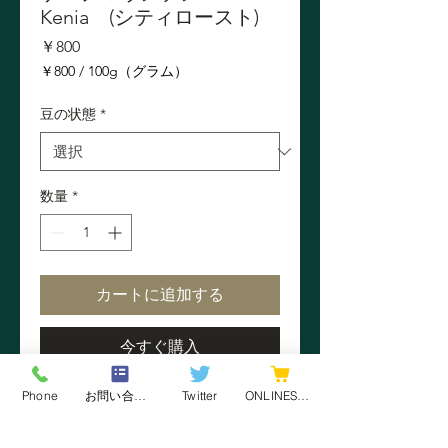
Kenia (シティロースト)
価
￥800
格
￥800
/
100g（グラム）
100g
ご
豆の状態
*
と
に
￥800
数量
*
カートに追加する
今すぐ購入
Phone
お問い合わせフォーム
Twitter
ONLINESHOP
ケニア山の中部地域の高原で収穫さ
れた良質な豆です。