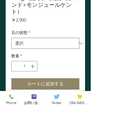
ンド+モンジュールケン
ト）
価
￥2,900
格
豆の状態
*
数量
*
カートに追加する
今すぐ購入
Phone
お問い合わせフォーム
Twitter
ONLINESHOP
ご贈答に当店自慢の2品をコンパク
トなセットに致しました。