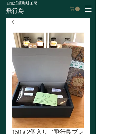
自家焙煎珈琲工房
飛行島
150ｇ2個入り（飛行島ブレ