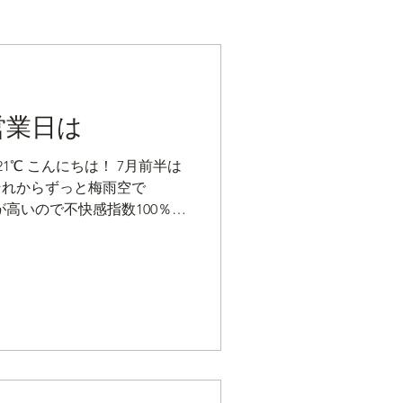
営業日は
21℃ こんにちは！ 7月前半は
それからずっと梅雨空で
が高いので不快感指数100％！
シャツでは肌寒いです。 こ
く予報です。 果たして梅雨明
です。 今月は不規則な営業
お願い申し上げます。 特に
発送は出来ませんのでご了承の
げます。