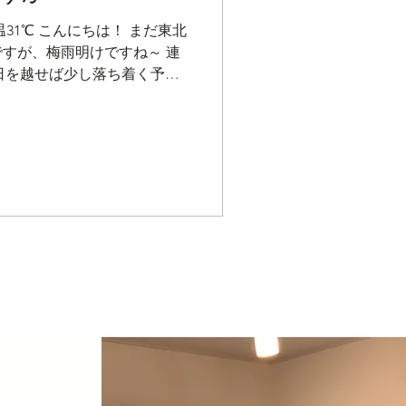
気温31℃ こんにちは！ まだ東北
すが、梅雨明けですね～ 連
明日を越せば少し落ち着く予報
す。 白石からは尾花沢まで
スイカを求めて！ ただまだ早
のは【スイカ祭り】が始まる
か道路脇のお店で買えました！
があったのでそれを！ 切っ
！ お店の人曰く、上品な甘
確かにすごく甘い～ではなか
にすればよかったかな⁈ 昨年
は大丈夫のようです。 尾花
るので、もう少ししたら再訪
ンジ】です。 朝収穫したもの
ような⁇