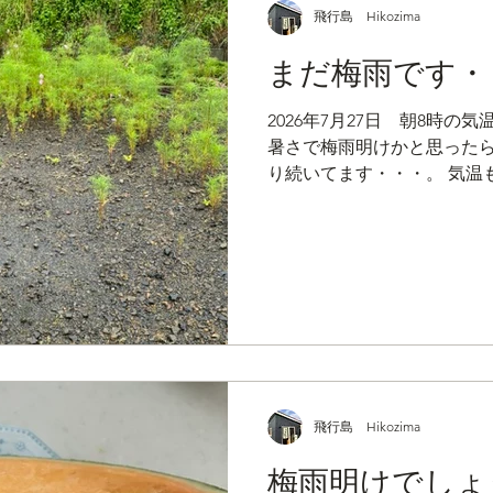
飛行島 Hikozima
まだ梅雨です・
2026年7月27日 朝8時の気
暑さで梅雨明けかと思ったら
り続いてます・・・。 気温
っとだけエアコンをつけると
したらよいものかと・・・。
雨ではなく、 雨脚が強くな
しです。 今週末ごろが梅雨
の庭なので、所々水たまりが
いよく伸びて出てきます！
飛行島 Hikozima
梅雨明けでしょ