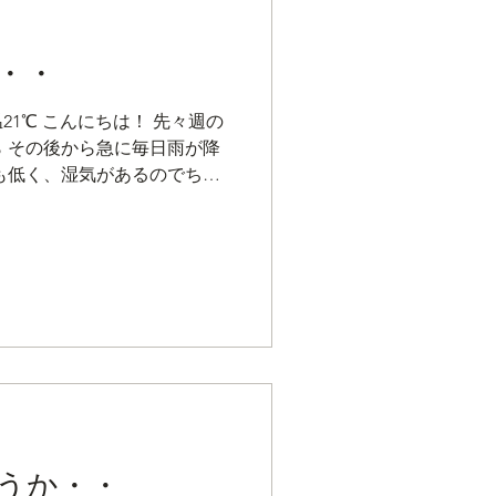
・・
温21℃ こんにちは！ 先々週の
 その後から急に毎日雨が降
も低く、湿気があるのでちょ
 今度は寒いくらいで、どう
 関東地方のようにゲリラ豪
ったり弱くなったりの繰り返
明けのような予報です！ 砂利
・・・。 晴れると雑草が勢
うか・・