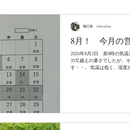
飛行島 Hikozima
8月！ 今月の
2026年8月2日 差8時の気温
35℃越えの暑さでしたが、
す・・。 気温は低く、湿度
今日は特に気温が低く、半袖
んなお天気がもう2～3日続
けはいつ頃になるやら・・・
となりますが、何卒よろしく
後半の19日～25日の間の
ほど よろしくお願い申し上