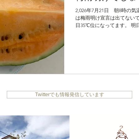
2,026年7月21日 朝8時の
は梅雨明け宣言は出てないで
日35℃位になってます。 
ですが・・・どうなるやらで
車で1時間ちょっとです。 
かったようで一斉に出回る
18日からでした。 どうに
サマーオレンジと言う名前の
た瞬間はおお～となりました
さです！と言う事でしたが 
ったです。 やっぱり赤いの
は不作だったようですが今年
Twitterでも情報発信しています
沢は、メロンもたくさん出
したいなと‼ 【サマーオレ
だそうです。 1日位早かった